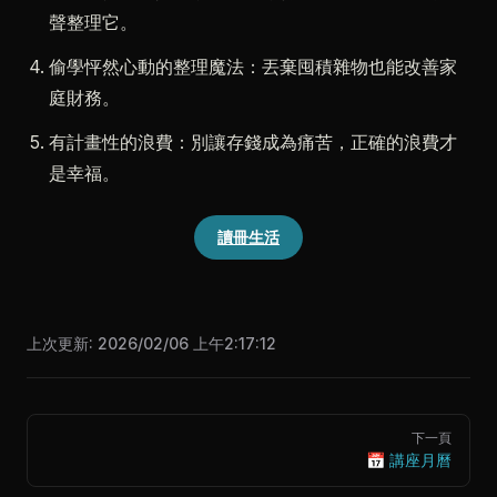
聲整理它。
偷學怦然心動的整理魔法：丟棄囤積雜物也能改善家
庭財務。
有計畫性的浪費：別讓存錢成為痛苦，正確的浪費才
是幸福。
讀冊生活
上次更新:
2026/02/06 上午2:17:12
Pager
下一頁
📅 講座月曆